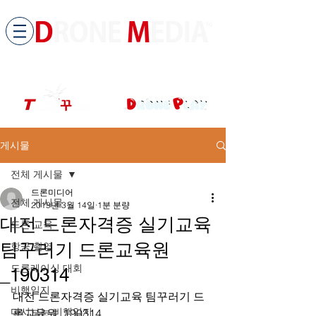
​All ABOUT DRONES
드론미디어 무인항공교육원 (구.
팀꾸러기
)
게시물
전체 게시물
드론미디어
전체 게시물
2019년 3월 14일
1분 분량
대전 드론자격증 실기교육
드론 교육
팀꾸러기 드론교육원
항공 촬영
드론레이싱 대회
_190314
비행일지
대전 드론자격증 실기교육 팀꾸러기 드
다시보는 비행일지
론교육원_190314