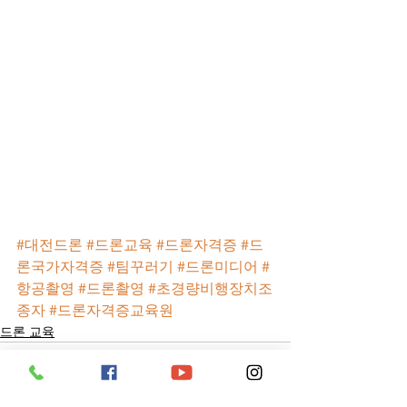
#대전드론
#드론교육
#드론자격증
#드
론국가자격증
#팀꾸러기
#드론미디어
#
항공촬영
#드론촬영
#초경량비행장치조
종자
#드론자격증교육원
드론 교육