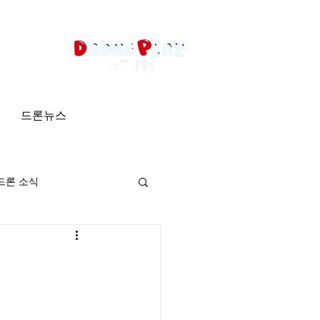
드론뉴스
드론 소식