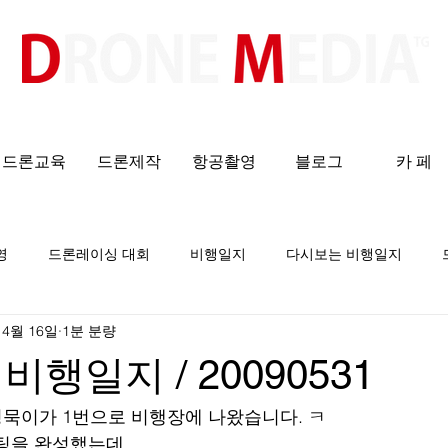
​All ABOUT DRONES
드론교육
드론제작
항공촬영
블로그
카 페
영
드론레이싱 대회
비행일지
다시보는 비행일지
 4월 16일
1분 분량
행일지 / 20090531
 영묵이가 1번으로 비행장에 나왔습니다. ㅋ
을 완성했는데....