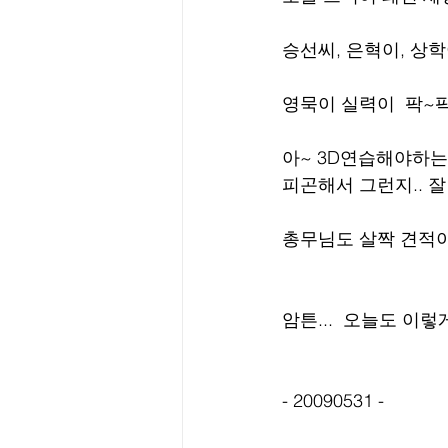
승선씨, 은혁이, 상
영묵이 실력이  팍~
아~ 3D연습해야하는데
피곤해서 그런지.. 
총무님도 살짝 견적이 있
암튼...  오늘도 이렇
- 20090531 -