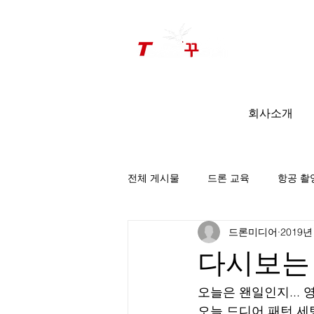
드론미디어 무인항공교육원 (구.
팀꾸러기
)
회사소개
전체 게시물
드론 교육
항공 촬
드론미디어
2019년
팀꾸러기 소식
다시보는 비
오늘은 왠일인지...
오늘 드디어 패턴 세팅