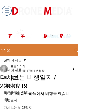
​All ABOUT DRONES
드론미디어 무인항공교육원 (구.
팀꾸러기
)
게시물
전체 게시물
드론미디어
전체 게시물
2019년 4월 17일
1분 분량
다시보는 비행일지 /
드론 교육
20090719
항공 촬영
드론레이싱 대회
오랜만에 파란하늘에서 비행을 했습니
다.
비행일지
다시보는 비행일지