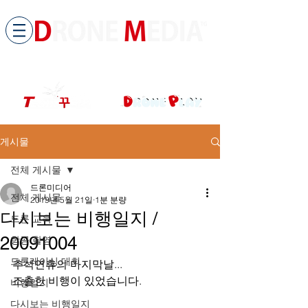
​All ABOUT DRONES
드론미디어 무인항공교육원 (구.
팀꾸러기
)
게시물
전체 게시물
드론미디어
전체 게시물
2019년 5월 21일
1분 분량
다시보는 비행일지 /
드론 교육
20091004
항공 촬영
드론레이싱 대회
추석연휴의 마지막날...
조촐한 비행이 있었습니다.
비행일지
다시보는 비행일지