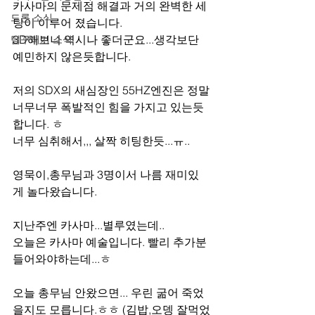
카사마의 문제점 해결과 거의 완벽한 세
드론 소식
팅이 이루어 졌습니다.
3D해보니 역시나 좋더군요...생각보단 
팀꾸러기 소식
예민하지 않은듯합니다.
저의 SDX의 새심장인 55HZ엔진은 정말 
너무너무 폭발적인 힘을 가지고 있는듯
합니다. ㅎ
너무 심취해서,,, 살짝 히팅한듯...ㅠ..
영묵이,총무님과 3명이서 나름 재미있
게 놀다왔습니다.
지난주엔 카사마...별루였는데..
오늘은 카사마 예술입니다. 빨리 추가분 
들어와야하는데...ㅎ
오늘 총무님 안왔으면... 우린 굶어 죽었
을지도 모릅니다.ㅎㅎ (김밥,오뎅 잘먹었