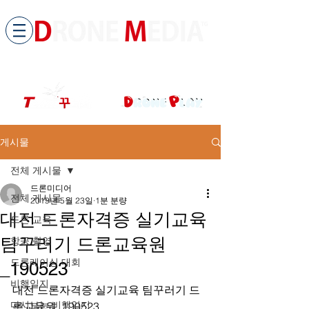
​All ABOUT DRONES
드론미디어 무인항공교육원 (구.
팀꾸러기
)
게시물
전체 게시물
드론미디어
전체 게시물
2019년 5월 23일
1분 분량
대전 드론자격증 실기교육
드론 교육
팀꾸러기 드론교육원
항공 촬영
드론레이싱 대회
_190523
비행일지
대전 드론자격증 실기교육 팀꾸러기 드
다시보는 비행일지
론교육원_190523