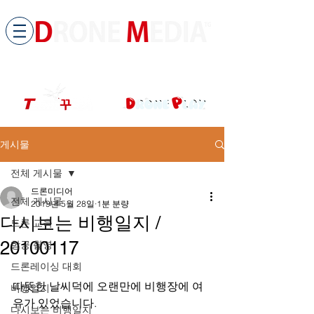
​All ABOUT DRONES
드론미디어 무인항공교육원 (구.
팀꾸러기
)
게시물
전체 게시물
드론미디어
전체 게시물
2019년 5월 28일
1분 분량
다시보는 비행일지 /
드론 교육
20100117
항공 촬영
드론레이싱 대회
따뜻한 날씨덕에 오랜만에 비행장에 여
비행일지
유가 있었습니다.
다시보는 비행일지