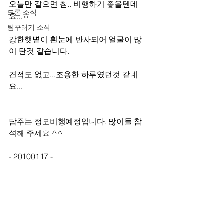
오늘만 같으면 참.. 비행하기 좋을텐데
드론 소식
요...ㅎ
팀꾸러기 소식
강한햇볕이 흰눈에 반사되어 얼굴이 많
이 탄것 같습니다.
견적도 없고...조용한 하루였던것 같네
요...
담주는 정모비행예정입니다. 많이들 참
석해 주세요 ^^
- 20100117 -