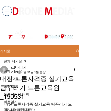
​All ABOUT DRONES
드론미디어 무인항공교육원 (구.
팀꾸러기
)
게시물
전체 게시물
드론미디어
전체 게시물
2019년 5월 31일
1분 분량
대전 드론자격증 실기교육
드론 교육
팀꾸러기 드론교육원
항공 촬영
드론레이싱 대회
_190531
비행일지
대전 드론자격증 실기교육 팀꾸러기 드
다시보는 비행일지
론교육원_190531