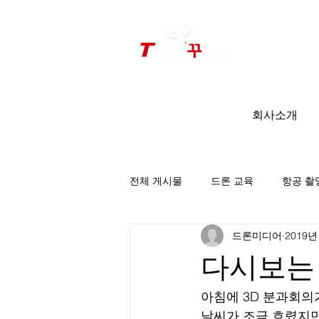
드론미디어 무인항공교육원 (구.
팀꾸러기
)
회사소개
전체 게시물
드론 교육
항공 촬
드론미디어
2019년
팀꾸러기 소식
다시보는 비
아침에 3D 분과회의
날씨가 조금 흐렸지