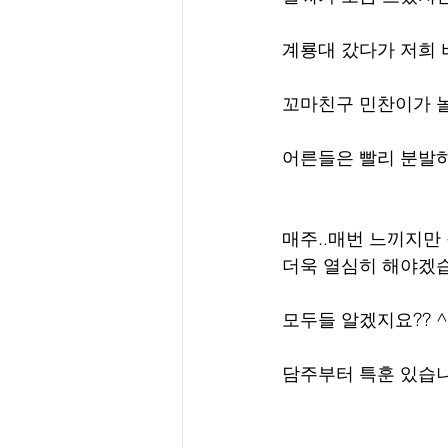
계룡대 갔다가 저희 비
꼬마친구 민찬이가 
어른들은 빨리 분발하
매주..매번 느끼지만 
더욱 열심히 해야겠습
모두들 알겠지요?? ^
담주부터 특훈 있습니