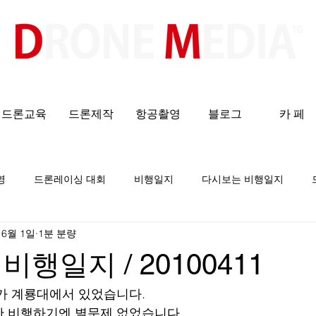
​All ABOUT DRONES
드론교육
드론제작
항공촬영
블로그
카 페
영
드론레이싱 대회
비행일지
다시보는 비행일지
 6월 1일
1분 분량
행일지 / 20100411
가 계룡대에서 있었습니다.
만 비행하기엔 별문제 없었습니다.