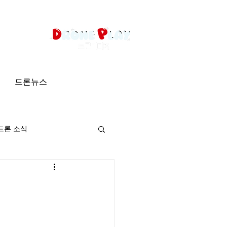
드론뉴스
드론 소식