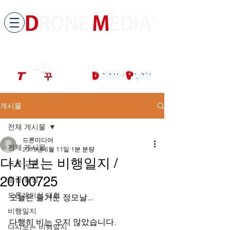
​All ABOUT DRONES
드론미디어 무인항공교육원 (구.
팀꾸러기
)
게시물
전체 게시물
드론미디어
전체 게시물
2019년 6월 11일
1분 분량
다시보는 비행일지 /
드론 교육
20100725
항공 촬영
드론레이싱 대회
오늘은 즐거운 정모날...
비행일지
다행히 비는 오지 않았습니다.
다시보는 비행일지