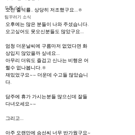
드론 소식
오전 출석률.. 상당히 저조했구요...ㅎ
팀꾸러기 소식
오후에는 많은 분들이 나와 주셨습니다.
오고싶어도 못오신분들도 많았구요...
엄청 더운날씨에 구름마저 없었다면 화
상입지 않았을까 싶네요...
아무리 더워도 즐겁고 신나는 비행은 어
쩔수 없나봅니다.ㅎ
재밌었구요~~ 더운데 수고들 많았습니
다.
담주에 휴가 가시는분들 많으신데 잘들 
다녀오세요~~
그리고...
아주 오랜만에 승선씨 너무 반가웠구요~