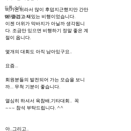
드론 소식
비가온뒤라서 많이 후덥지근했지만 간만
에 즐겁고 재밌는 비행이었습니다.
팀꾸러기 소식
이젠 더위가 막바지가 아닐까 생각됩니
다. 조금만 있으면 비행하기 정말 좋은 계
절이 옵니다.
몇개의 대회도 아직 남아있구요..
요즘...
회원분들의 발전되어 가는 모습을 보니
까... 무척 기분이 좋습니다.
열심히 하셔서 육참배,기타대회..  꼭
~~~ 참석 부탁드립니다. ^^
아..그리고..