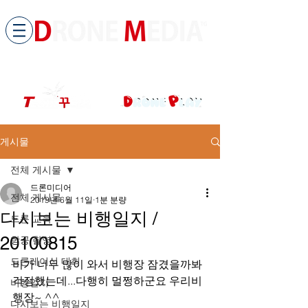
​All ABOUT DRONES
드론미디어 무인항공교육원 (구.
팀꾸러기
)
게시물
전체 게시물
드론미디어
전체 게시물
2019년 6월 11일
1분 분량
다시보는 비행일지 /
드론 교육
20100815
항공 촬영
드론레이싱 대회
비가 너무 많이 와서 비행장 잠겼을까봐 
걱정했는데...다행히 멀쩡하군요 우리비
비행일지
행장~ ^^
다시보는 비행일지