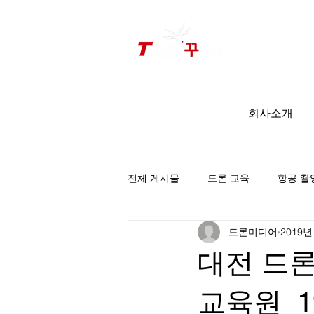
드론미디어 무인항공교육원 (구.
팀꾸러기
)
회사소개
전체 게시물
드론 교육
항공 촬
드론미디어
2019년
팀꾸러기 소식
대전 드
교육원_19