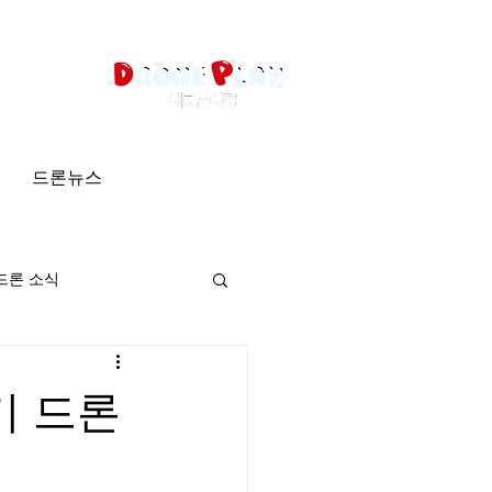
드론뉴스
드론 소식
기 드론