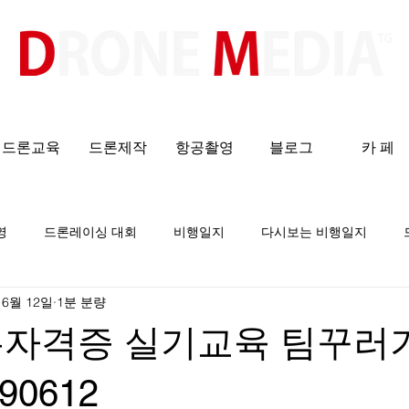
​All ABOUT DRONES
드론교육
드론제작
항공촬영
블로그
카 페
영
드론레이싱 대회
비행일지
다시보는 비행일지
 6월 12일
1분 분량
론자격증 실기교육 팀꾸러
0612