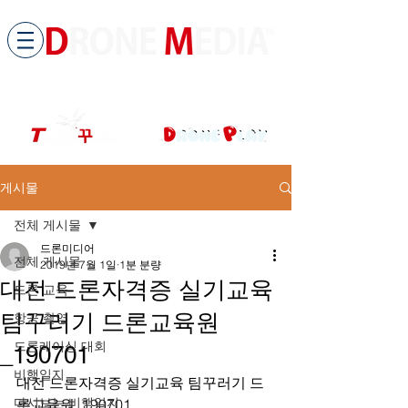
​All ABOUT DRONES
드론미디어 무인항공교육원 (구.
팀꾸러기
)
게시물
전체 게시물
드론미디어
전체 게시물
2019년 7월 1일
1분 분량
대전 드론자격증 실기교육
드론 교육
팀꾸러기 드론교육원
항공 촬영
드론레이싱 대회
_190701
비행일지
대전 드론자격증 실기교육 팀꾸러기 드
다시보는 비행일지
론교육원_190701