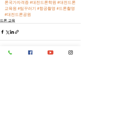
론국가자격증
#대전드론학원
#대전드론
교육원
#팀꾸러기
#항공촬영
#드론촬영
#대전드론공원
드론 교육
전체 보기
최근 게시물