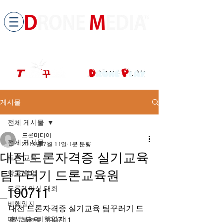
​All ABOUT DRONES
드론미디어 무인항공교육원 (구.
팀꾸러기
)
게시물
전체 게시물
드론미디어
전체 게시물
2019년 7월 11일
1분 분량
대전 드론자격증 실기교육
드론 교육
팀꾸러기 드론교육원
항공 촬영
드론레이싱 대회
_190711
비행일지
대전 드론자격증 실기교육 팀꾸러기 드
다시보는 비행일지
론교육원_190711