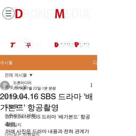
​All ABOUT DRONES
드론미디어 무인항공교육원 (구.
팀꾸러기
)
게시물
전체 게시물
드론미디어
전체 게시물
2019년 7월 22일
1분 분량
2019.04.16 SBS 드라마 '배
드론 교육
가본드' 항공촬영
항공 촬영
드론레이싱 대회
2019.04.16 SBS 드라마 '배가본드' 항공
촬영
비행일지
아래 사진은 드라마 내용과 전혀 관계가 
다시보는 비행일지