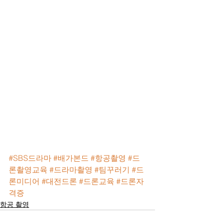
#SBS드라마
#배가본드
#항공촬영
#드
론촬영교육
#드라마촬영
#팀꾸러기
#드
론미디어
#대전드론
#드론교육
#드론자
격증
항공 촬영