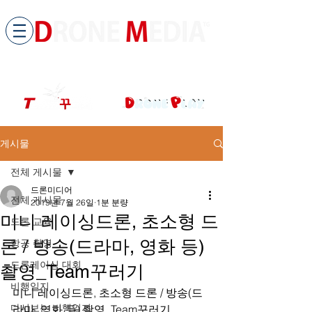
​All ABOUT DRONES
드론미디어 무인항공교육원 (구.
팀꾸러기
)
게시물
전체 게시물
드론미디어
전체 게시물
2019년 7월 26일
1분 분량
미니 레이싱드론, 초소형 드
드론 교육
론 / 방송(드라마, 영화 등)
항공 촬영
드론레이싱 대회
촬영_Team꾸러기
비행일지
﻿﻿﻿﻿미니 레이싱드론, 초소형 드론 / 방송(드
다시보는 비행일지
라마, 영화 등) 촬영_Team꾸러기