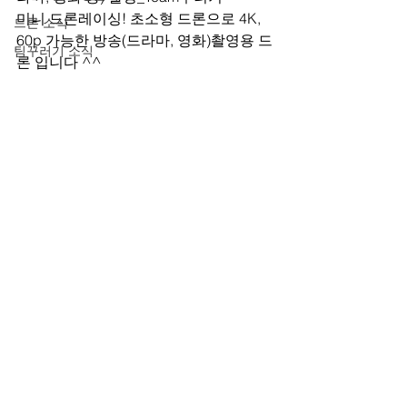
﻿미니 드론레이싱! 초소형 드론으로 4K, 
드론 소식
60p 가능한 방송(드라마, 영화)촬영용 드
팀꾸러기 소식
론 입니다 ^^