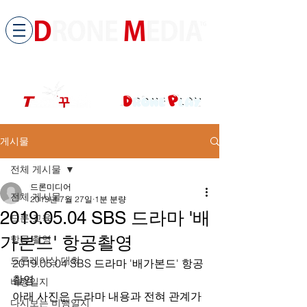
​All ABOUT DRONES
드론미디어 무인항공교육원 (구.
팀꾸러기
)
게시물
전체 게시물
드론미디어
전체 게시물
2019년 7월 27일
1분 분량
2019.05.04 SBS 드라마 '배
드론 교육
가본드' 항공촬영
항공 촬영
드론레이싱 대회
2019.05.04 SBS 드라마 '배가본드' 항공
촬영
비행일지
아래 사진은 드라마 내용과 전혀 관계가 
다시보는 비행일지