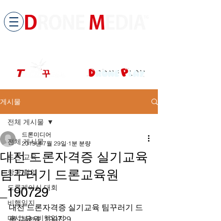
​All ABOUT DRONES
드론미디어 무인항공교육원 (구.
팀꾸러기
)
게시물
전체 게시물
드론미디어
전체 게시물
2019년 7월 29일
1분 분량
대전 드론자격증 실기교육
드론 교육
팀꾸러기 드론교육원
항공 촬영
드론레이싱 대회
_190729
비행일지
대전 드론자격증 실기교육 팀꾸러기 드
다시보는 비행일지
론교육원_190729