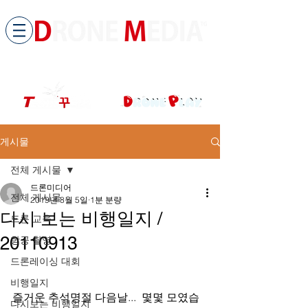
​All ABOUT DRONES
드론미디어 무인항공교육원 (구.
팀꾸러기
)
게시물
전체 게시물
드론미디어
전체 게시물
2019년 8월 5일
1분 분량
다시 보는 비행일지 /
드론 교육
20110913
항공 촬영
드론레이싱 대회
비행일지
즐거운 추석명절 다음날...  몇몇 모였습
다시보는 비행일지