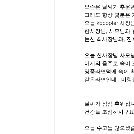
요즘은 날씨가 추운관
그래도 항상 몇분은 
오늘 kbcopter 
한사장님, 사모님과 
논산 최사장님과, 진후
오늘 한사장님 사모님
어제의 음주로 속이 
명품라면덕에 속이 확
같은라면인데.. 비행
날씨가 점점 추워집니
건강들 조심하시구요
오늘 수고들 많으셨습