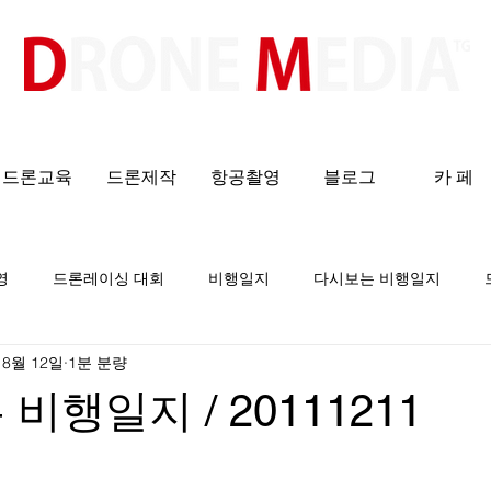
​All ABOUT DRONES
드론교육
드론제작
항공촬영
블로그
카 페
영
드론레이싱 대회
비행일지
다시보는 비행일지
 8월 12일
1분 분량
비행일지 / 20111211