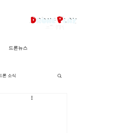
드론뉴스
드론 소식