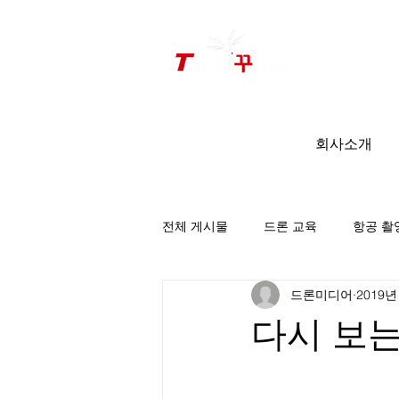
드론미디어 무인항공교육원 (구.
팀꾸러기
)
회사소개
전체 게시물
드론 교육
항공 촬
드론미디어
2019년
팀꾸러기 소식
다시 보는 