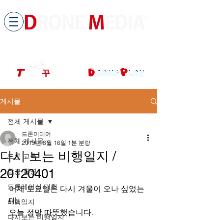
​All ABOUT DRONES
드론미디어 무인항공교육원 (구.
팀꾸러기
)
게시물
전체 게시물
드론미디어
전체 게시물
2019년 8월 16일
1분 분량
다시 보는 비행일지 /
드론 교육
20120401
항공 촬영
드론레이싱 대회
어제 토요일은 다시 겨울이 오나 싶었는
데...
비행일지
오늘 정말 따뜻했습니다.
다시보는 비행일지