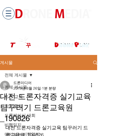
​All ABOUT DRONES
드론미디어 무인항공교육원 (구.
팀꾸러기
)
게시물
전체 게시물
드론미디어
전체 게시물
2019년 8월 26일
1분 분량
대전 드론자격증 실기교육
드론 교육
팀꾸러기 드론교육원
항공 촬영
드론레이싱 대회
_190826
비행일지
대전 드론자격증 실기교육 팀꾸러기 드
다시보는 비행일지
론교육원_190826