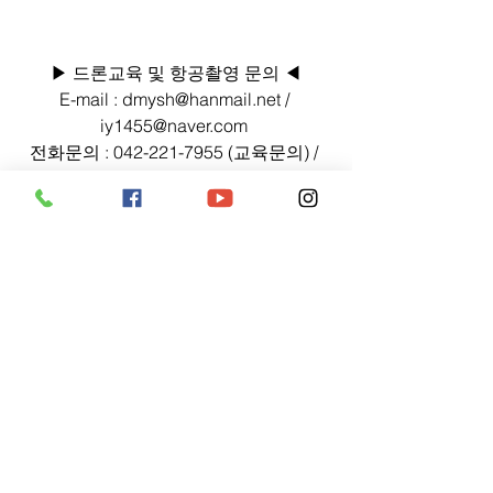
▶ 드론교육 및 항공촬영 문의 ◀
E-mail : dmysh@hanmail.net / 
iy1455@naver.com 
전화문의 : 042-221-7955 (교육문의) / 
010-4314-1455 (항공촬영문의)
카톡 ID : iy1455 (교육문의) / dmysh (항
공촬영문의)
대전시 서구 계백로 1260 1층 (정림동 
494)
#M100
#Z30
#X5
#매트리스100
#젠뮤
즈
#팀꾸러기
#대전드론매장
#드론미디
어
#대전드론학원
#대전드론교육원
팀꾸러기 소식
드론 소식