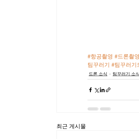
#항공촬영
#드론촬
팀꾸러기
#팀꾸러기
드론 소식
팀꾸러기 소
최근 게시물