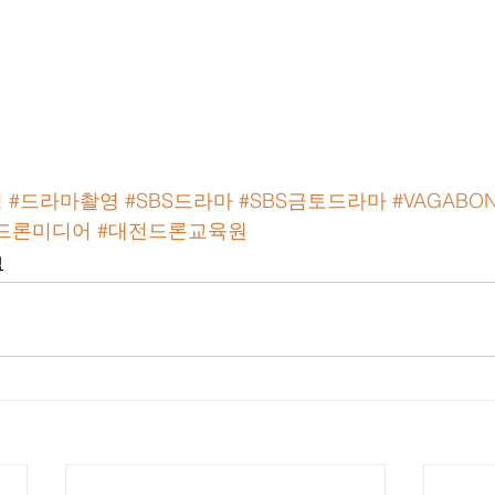
영
#드라마촬영
#SBS드라마
#SBS금토드라마
#VAGABO
드론미디어
#대전드론교육원
식