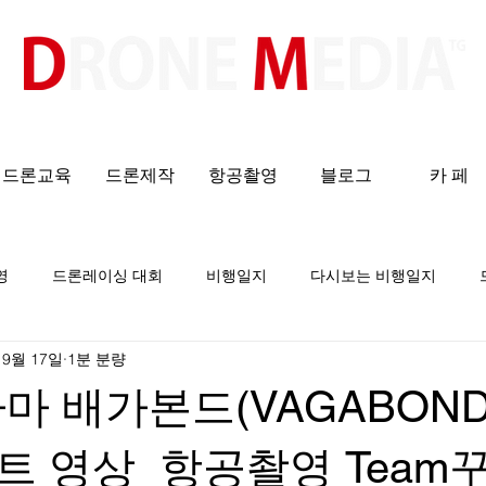
​All ABOUT DRONES
드론교육
드론제작
항공촬영
블로그
카 페
영
드론레이싱 대회
비행일지
다시보는 비행일지
 9월 17일
1분 분량
라마 배가본드(VAGABOND
트 영상_항공촬영 Team