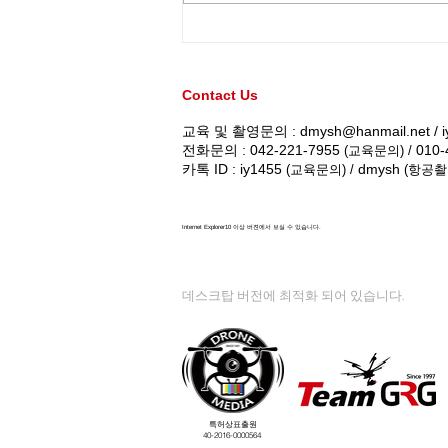
드론전망 / 한국철도, 철도시
설물 점검에 ‘드론’ 적극 활용
[공기업오늘]
Contact Us
교육 및 촬영문의 :
dmysh@hanmail.net
/
전화문의 : 042-221-7955
010-
(교육문의) /
카톡 ID : iy1455
dmysh
(교육문의) /
(항공촬
Internet Explorer10 이상 버젼에서 보실 수 있습니다.
데스크탑 버전에 최적화 되어 있습니다.
특허상표출원
40-2016-0000564