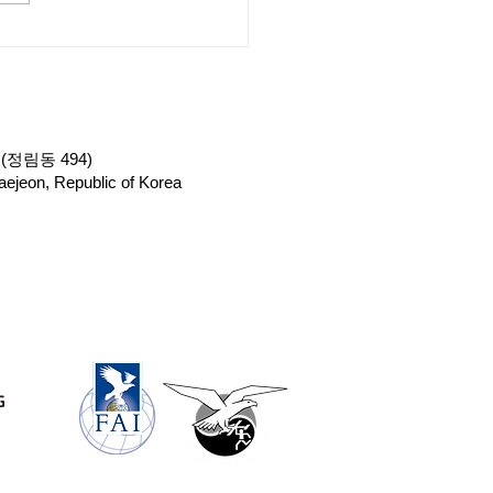
전망 / 울진 산불, 소방헬
드론 활약상 ‘톡톡’_대경일
발췌
(정림동 494)
ejeon, Republic of Korea