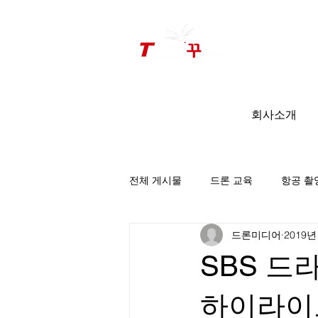
드론미디어 무인항공교육원 (구.
팀꾸러기
)
회사소개
전체 게시물
드론 교육
항공 촬
드론미디어
2019년
팀꾸러기 소식
SBS 드
하이라이