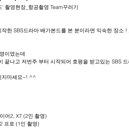
본드' 촬영현장_항공촬영 Team꾸러기
작한 SBS드라마 배가본드를 본 분이라면 익숙한 장소 !
촬영이였는데
이 끝나고 저번주 부터 시작되어 호평을 받고있는 SBS 드
지마세요~! ^^
어2, X7 (2인 촬영)
 프로 (1인 촬영)