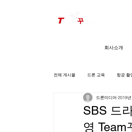
드론미디어 무인항공교육원 (구.
팀꾸러기
)
회사소개
전체 게시물
드론 교육
항공 촬
드론미디어
2019년
팀꾸러기 소식
SBS 드
영 Tea