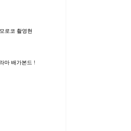
 모로코 촬영현
라마 배가본드 !