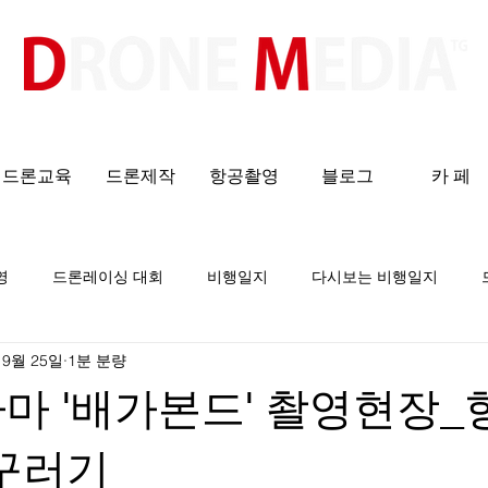
​All ABOUT DRONES
드론교육
드론제작
항공촬영
블로그
카 페
영
드론레이싱 대회
비행일지
다시보는 비행일지
 9월 25일
1분 분량
라마 '배가본드' 촬영현장
m꾸러기