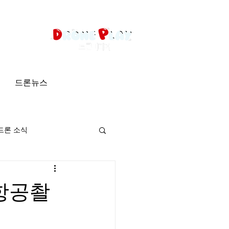
드론뉴스
드론 소식
_항공촬