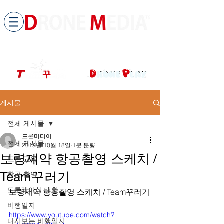
​All ABOUT DRONES
드론미디어 무인항공교육원 (구.
팀꾸러기
)
게시물
전체 게시물
드론미디어
전체 게시물
2019년 10월 18일
1분 분량
보령제약 항공촬영 스케치 /
드론 교육
Team꾸러기
항공 촬영
드론레이싱 대회
보령제약 항공촬영 스케치 / Team꾸러기
비행일지
https://www.youtube.com/watch?
다시보는 비행일지