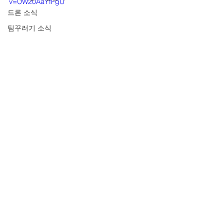
v=UW20AaYfFgU
드론 소식
팀꾸러기 소식