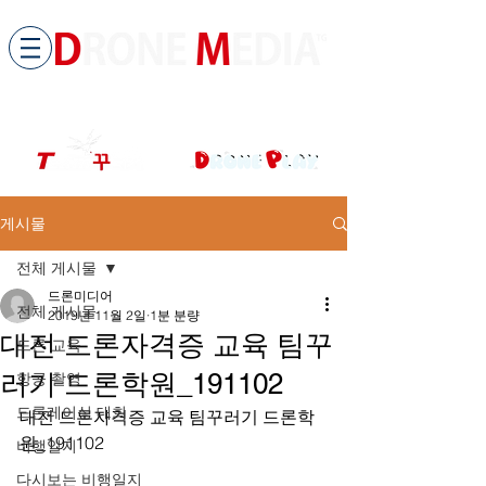
​All ABOUT DRONES
드론미디어 무인항공교육원 (구.
팀꾸러기
)
게시물
전체 게시물
드론미디어
전체 게시물
2019년 11월 2일
1분 분량
대전 드론자격증 교육 팀꾸
드론 교육
러기 드론학원_191102
항공 촬영
드론레이싱 대회
대전 드론자격증 교육 팀꾸러기 드론학
원_191102
비행일지
다시보는 비행일지