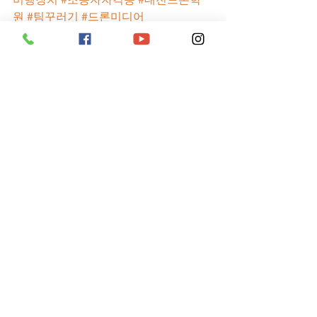
원
#팀꾸러기
#드론미디어
드론 교육
전체 보기
최근 게시물