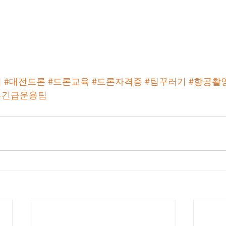
업
#대전드론
#드론교육
#드론자격증
#팀꾸러기
#항공촬
론긴급운용팀