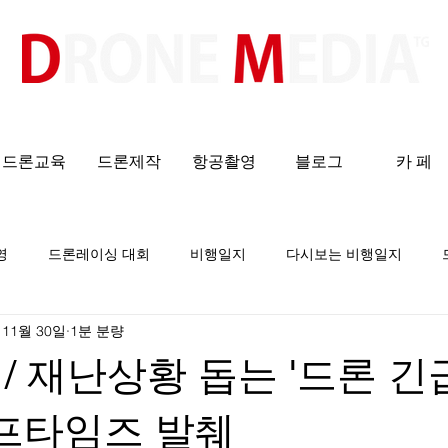
​All ABOUT DRONES
드론교육
드론제작
항공촬영
블로그
카 페
영
드론레이싱 대회
비행일지
다시보는 비행일지
 11월 30일
1분 분량
/ 재난상황 돕는 '드론 
이프타임즈 발췌