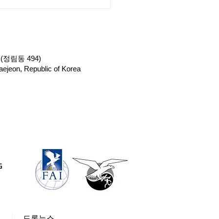
망 / 드론 비행 20km까
능해진다_ZDNet Korea
(정림동 494)
ejeon, Republic of Korea
페
드론뉴스