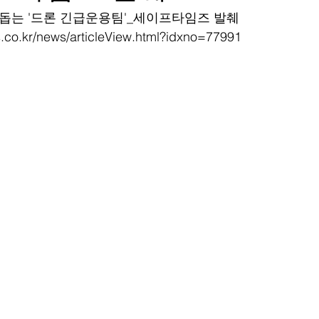
황 돕는 '드론 긴급운용팀'_세이프타임즈 발췌
s.co.kr/news/articleView.html?idxno=77991