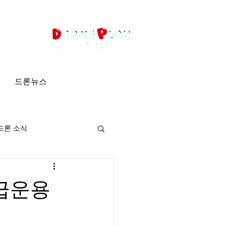
드론뉴스
드론 소식
긴급운용