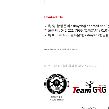
드론전망 / 한국철도, 철도시
설물 점검에 ‘드론’ 적극 활용
[공기업오늘]
Contact Us
교육 및 촬영문의 :
dmysh@hanmail.net
/
전화문의 : 042-221-7955
010-
(교육문의) /
카톡 ID : iy1455
dmysh
(교육문의) /
(항공촬
Internet Explorer10 이상 버젼에서 보실 수 있습니다.
데스크탑 버전에 최적화 되어 있습니다.
특허상표출원
40-2016-0000564
회사소개