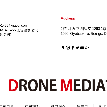
드론전망 / 울진 산불, 소방헬
드론전
기·드론 활약상 ‘톡톡’_대경일
지 가
보 발췌
발췌
Address
iy1455@naver.com
대전시 서구 계백로 1260 1층 
4314-1455
(항공촬영 문의)
1260, Gyebaek-ro, Seo-gu, Da
영 문의)
드론교육
드론제작
항공촬영
블로그
카 