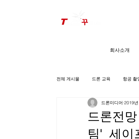
드론미디어 무인항공교육원 (구.
팀꾸러기
)
회사소개
전체 게시물
드론 교육
항공 촬
드론미디어
2019년
팀꾸러기 소식
드론전망 
팀'_세