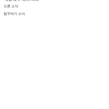
드론 소식
팀꾸러기 소식