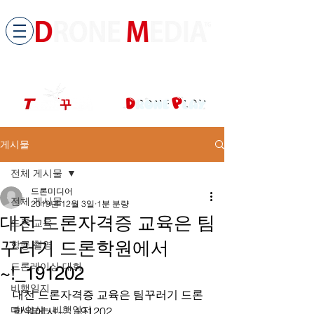
​All ABOUT DRONES
드론미디어 무인항공교육원 (구.
팀꾸러기
)
게시물
전체 게시물
드론미디어
전체 게시물
2019년 12월 3일
1분 분량
대전 드론자격증 교육은 팀
드론 교육
꾸러기 드론학원에서
항공 촬영
드론레이싱 대회
~!_191202
비행일지
대전 드론자격증 교육은 팀꾸러기 드론
다시보는 비행일지
학원에서~!_191202