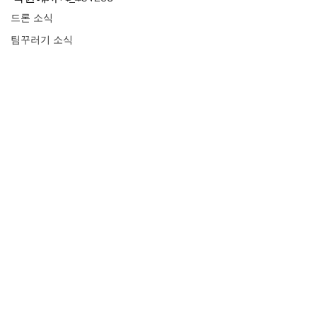
드론 소식
팀꾸러기 소식