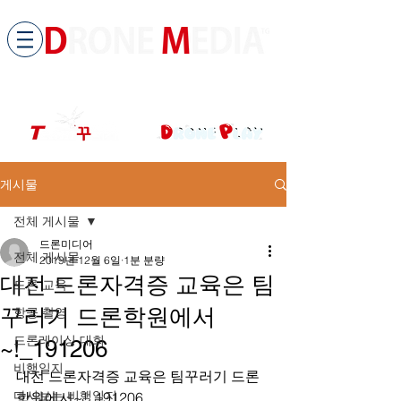
​All ABOUT DRONES
드론미디어 무인항공교육원 (구.
팀꾸러기
)
게시물
전체 게시물
드론미디어
전체 게시물
2019년 12월 6일
1분 분량
대전 드론자격증 교육은 팀
드론 교육
꾸러기 드론학원에서
항공 촬영
드론레이싱 대회
~!_191206
비행일지
대전 드론자격증 교육은 팀꾸러기 드론
다시보는 비행일지
학원에서~!_191206