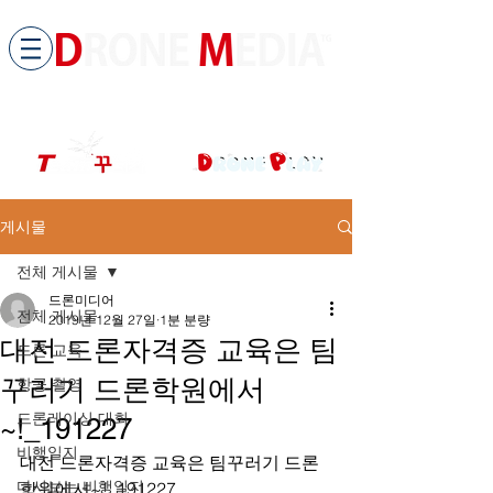
​All ABOUT DRONES
드론미디어 무인항공교육원 (구.
팀꾸러기
)
게시물
전체 게시물
드론미디어
전체 게시물
2019년 12월 27일
1분 분량
대전 드론자격증 교육은 팀
드론 교육
꾸러기 드론학원에서
항공 촬영
드론레이싱 대회
~!_191227
비행일지
대전 드론자격증 교육은 팀꾸러기 드론
다시보는 비행일지
학원에서~!_191227