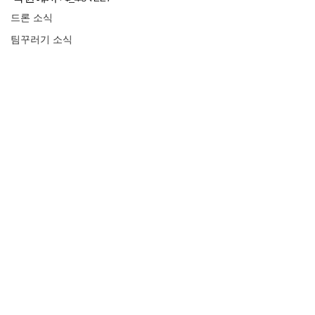
드론 소식
팀꾸러기 소식