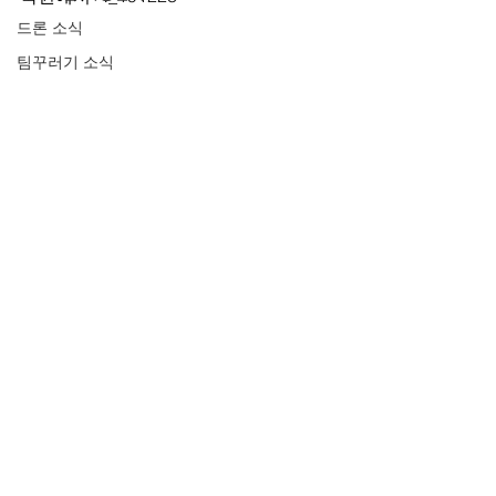
드론 소식
팀꾸러기 소식