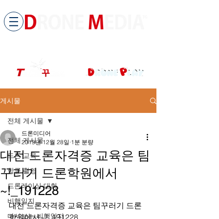
​All ABOUT DRONES
드론미디어 무인항공교육원 (구.
팀꾸러기
)
게시물
전체 게시물
드론미디어
전체 게시물
2019년 12월 28일
1분 분량
대전 드론자격증 교육은 팀
드론 교육
꾸러기 드론학원에서
항공 촬영
드론레이싱 대회
~!_191228
비행일지
대전 드론자격증 교육은 팀꾸러기 드론
다시보는 비행일지
학원에서~!_191228