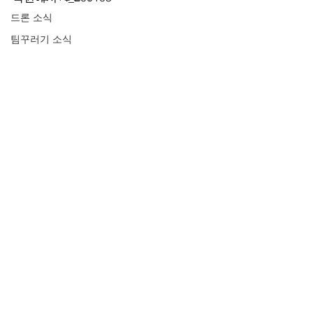
드론 소식
팀꾸러기 소식