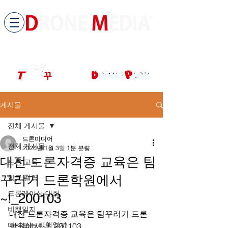
​All ABOUT DRONES
드론미디어 무인항공교육원 (구.
팀꾸러기
)
게시물
전체 게시물
드론미디어
전체 게시물
2020년 1월 3일
1분 분량
대전 드론자격증 교육은 팀
드론 교육
꾸러기 드론학원에서
항공 촬영
드론레이싱 대회
~!_200103
비행일지
대전 드론자격증 교육은 팀꾸러기 드론
다시보는 비행일지
학원에서~!_200103