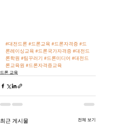
#대전드론
#드론교육
#드론자격증
#드
론레이싱교육
#드론국가자격증
#대전드
론학원
#팀꾸러기
#드론미디어
#대전드
론교육원
#드론자격증교육
드론 교육
전체 보기
최근 게시물