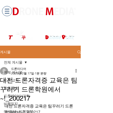
​All ABOUT DRONES
드론미디어 무인항공교육원 (구.
팀꾸러기
)
게시물
전체 게시물
드론미디어
전체 게시물
2020년 2월 17일
1분 분량
대전 드론자격증 교육은 팀
드론 교육
꾸러기 드론학원에서
항공 촬영
드론레이싱 대회
~!_200217
비행일지
대전 드론자격증 교육은 팀꾸러기 드론
다시보는 비행일지
학원에서~!_200217