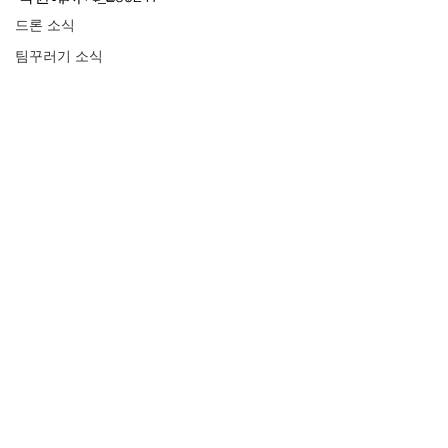
드론 소식
팀꾸러기 소식