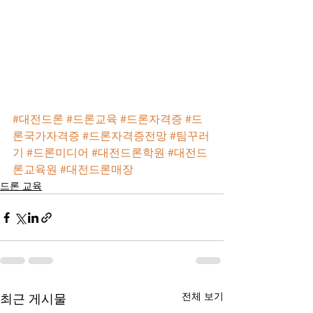
#대전드론
#드론교육
#드론자격증
#드
론국가자격증
#드론자격증전망
#팀꾸러
기
#드론미디어
#대전드론학원
#대전드
론교육원
#대전드론매장
드론 교육
전체 보기
최근 게시물