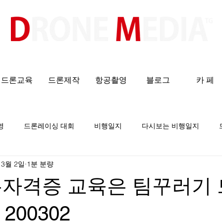
​All ABOUT DRONES
드론교육
드론제작
항공촬영
블로그
카 페
영
드론레이싱 대회
비행일지
다시보는 비행일지
 3월 2일
1분 분량
론자격증 교육은 팀꾸러기
200302