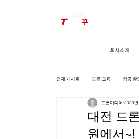
드론미디어 무인항공교육원 (구.
팀꾸러기
)
회사소개
전체 게시물
드론 교육
항공 촬
드론미디어
2020년
팀꾸러기 소식
대전 드
원에서~!_