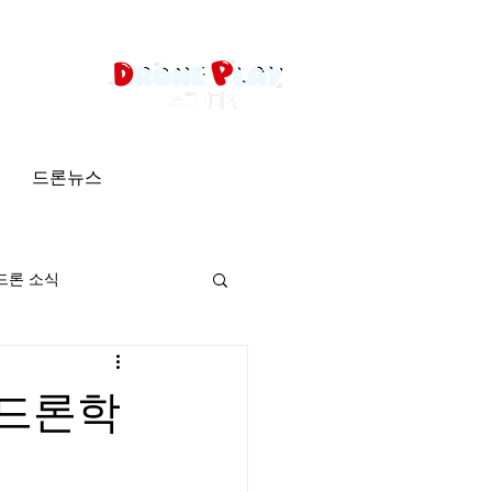
드론뉴스
드론 소식
 드론학