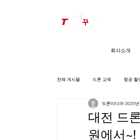
드론미디어 무인항공교육원 (구.
팀꾸러기
)
회사소개
전체 게시물
드론 교육
항공 촬
드론미디어
2020년
팀꾸러기 소식
대전 드
원에서~!_