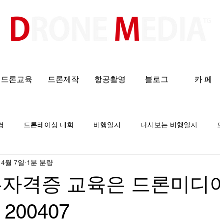
​All ABOUT DRONES
드론교육
드론제작
항공촬영
블로그
카 페
영
드론레이싱 대회
비행일지
다시보는 비행일지
 4월 7일
1분 분량
론자격증 교육은 드론미디
200407