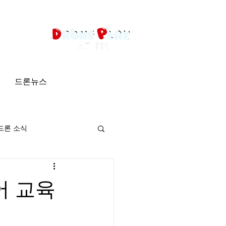
드론뉴스
드론 소식
어 교육