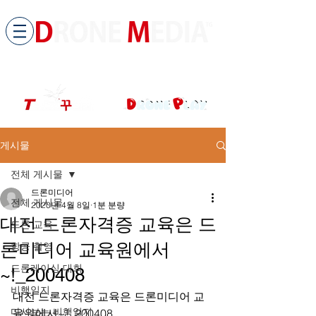
​All ABOUT DRONES
드론미디어 무인항공교육원 (구.
팀꾸러기
)
게시물
전체 게시물
드론미디어
전체 게시물
2020년 4월 8일
1분 분량
대전 드론자격증 교육은 드
드론 교육
론미디어 교육원에서
항공 촬영
드론레이싱 대회
~!_200408
비행일지
대전 드론자격증 교육은 드론미디어 교
다시보는 비행일지
육원에서~!_200408