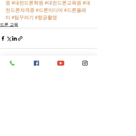
증
#대전드론학원
#대전드론교육원
#대
전드론자격증
#드론미디어
#드론플레
이
#팀꾸러기
#항공촬영
드론 교육
전체 보기
최근 게시물