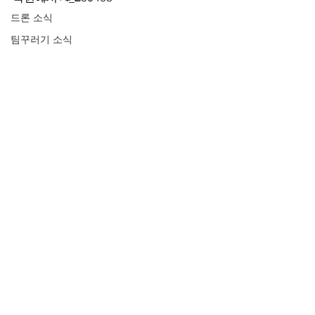
드론 소식
팀꾸러기 소식