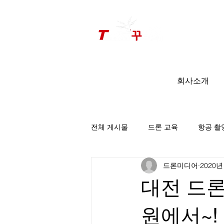
드론미디어 무인항공교육원 (구.
팀꾸러기
)
회사소개
전체 게시물
드론 교육
항공 촬
드론미디어
2020년
팀꾸러기 소식
대전 드
원에서~!_