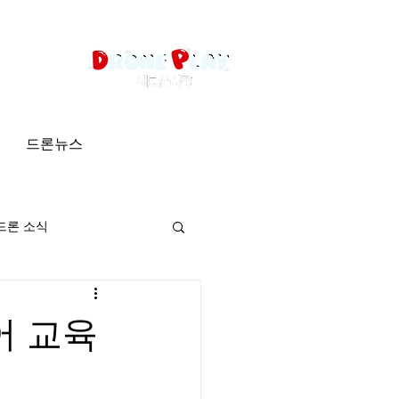
드론뉴스
드론 소식
어 교육