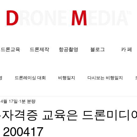
​All ABOUT DRONES
드론교육
드론제작
항공촬영
블로그
카 페
영
드론레이싱 대회
비행일지
다시보는 비행일지
 4월 17일
1분 분량
론자격증 교육은 드론미디
200417