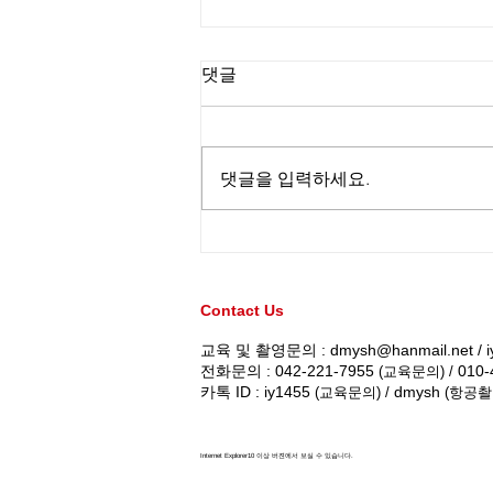
댓글
댓글을 입력하세요.
드론자격증 1종 실기교육 / 대
전 드론미디어 무인항공교육
원 (220416)
Contact Us
교육 및 촬영문의 :
dmysh@hanmail.net
/
전화문의 : 042-221-7955
010-
(교육문의) /
카톡 ID : iy1455
dmysh
(교육문의) /
(항공촬
Internet Explorer10 이상 버젼에서 보실 수 있습니다.