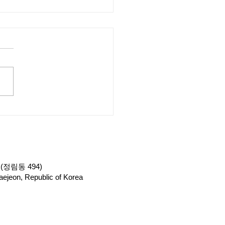
드론교육원 '드론미디
에서 드론자격증 1종 실기
(220415)
(정림동 494)
ejeon, Republic of Korea