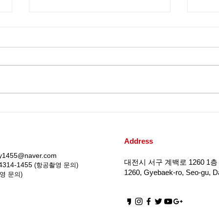
무인비행기 3종 실기교육 / 대
대전
전드론교육원 '드론미디어'
어'
(220415)
교육 
Address
iy1455@naver.com
대전시 서구 계백로 1260 1층 
4314-1455
(항공촬영 문의)
1260, Gyebaek-ro, Seo-gu, Da
영 문의)