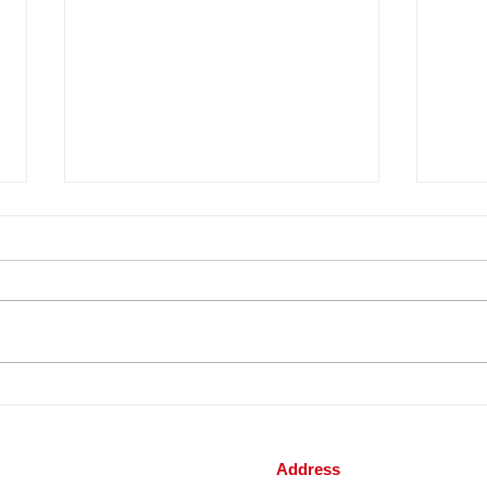
드론전망 / 울진 산불, 소방헬
드론전
기·드론 활약상 ‘톡톡’_대경일
지 가
보 발췌
발췌
Address