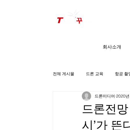
드론미디어 무인항공교육원 (구.
팀꾸러기
)
회사소개
전체 게시물
드론 교육
항공 촬
드론미디어
2020년
팀꾸러기 소식
드론전망 
시’가 뜬