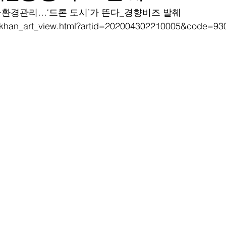
안·환경관리…‘드론 도시’가 뜬다_경향비즈 발췌
.kr/khan_art_view.html?artid=202004302210005&code=93