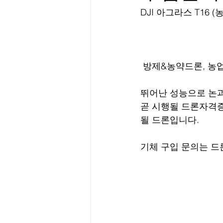
DJI 아그라스 T16
 방제&농약드론, 농업용
뛰어난 성능으로 논과
곧 시행될 드론자격
될 드론입니다. 
기체 구입 문의는 드론미