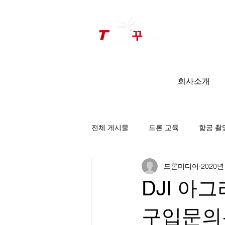
드론미디어 무인항공교육원 (구.
팀꾸러기
)
회사소개
전체 게시물
드론 교육
항공 촬
드론미디어
2020년
팀꾸러기 소식
DJI 아그
구입문의