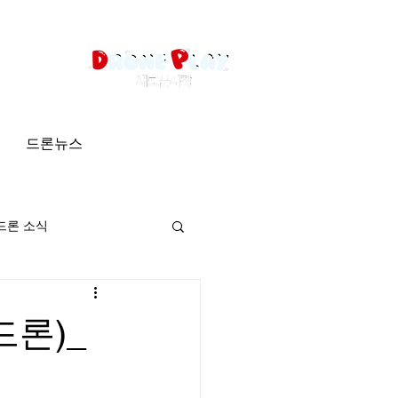
드론뉴스
드론 소식
드론)_