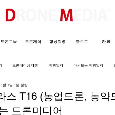
​All ABOUT DRONES
드론교육
드론제작
항공촬영
블로그
카 페
영
드론레이싱 대회
비행일지
다시보는 비행일지
 5월 1일
1분 분량
라스 T16 (농업드론, 농약
는 드론미디어