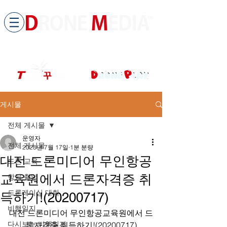
​All ABOUT DRONES
드론미디어 무인항공교육원 (구.
팀꾸러기
)
게시물
전체 게시물
운영자
전체 게시물
2020년 7월 17일
1분 분량
대전 드론미디어 무인항공
드론 교육
교육원에서 드론자격증 취
항공 촬영
드론레이싱 대회
득하기!(20200717)
비행일지
대전 드론미디어 무인항공교육원에서 드
다시보는 비행일지
론자격증 취득하기!(20200717)