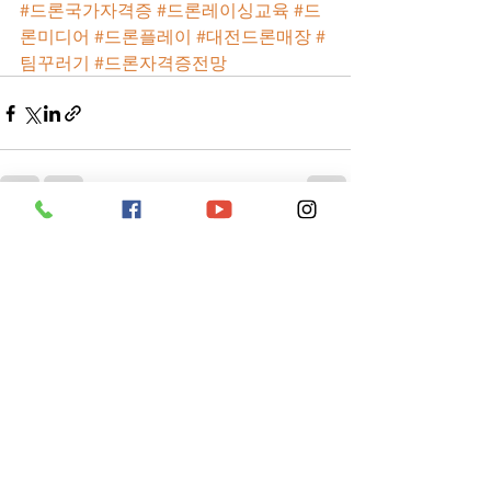
#드론국가자격증
#드론레이싱교육
#드
론미디어
#드론플레이
#대전드론매장
#
팀꾸러기
#드론자격증전망
전체 보기
최근 게시물