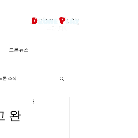
드론뉴스
드론 소식
고 완