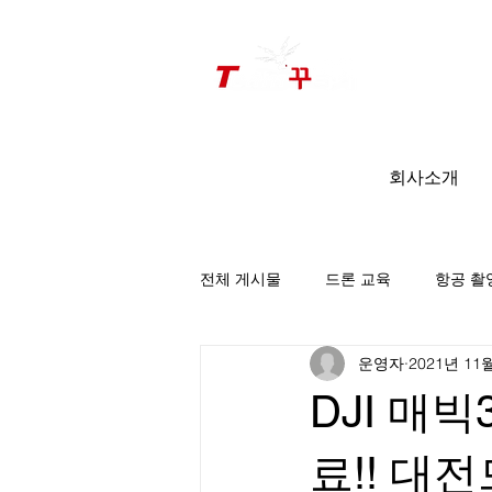
드론미디어 무인항공교육원 (구.
팀꾸러기
)
회사소개
전체 게시물
드론 교육
항공 촬
운영자
2021년 11
팀꾸러기 소식
DJI 매
료!! 대