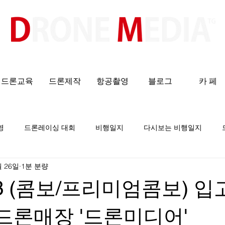
​All ABOUT DRONES
드론교육
드론제작
항공촬영
블로그
카 페
영
드론레이싱 대회
비행일지
다시보는 비행일지
월 26일
1분 분량
빅3 (콤보/프리미엄콤보) 입
전드론매장 '드론미디어'