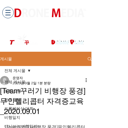
​All ABOUT DRONES
드론미디어 무인항공교육원 (구.
팀꾸러기
)
게시물
전체 게시물
운영자
전체 게시물
2020년 9월 2일
1분 분량
[Team꾸러기 비행장 풍경]
드론 교육
무인헬리콥터 자격증교육
항공 촬영
드론레이싱 대회
_2020.09.01
비행일지
다시보는 비행일지
[Team꾸러기 비행장 풍경]무인헬리콥터 